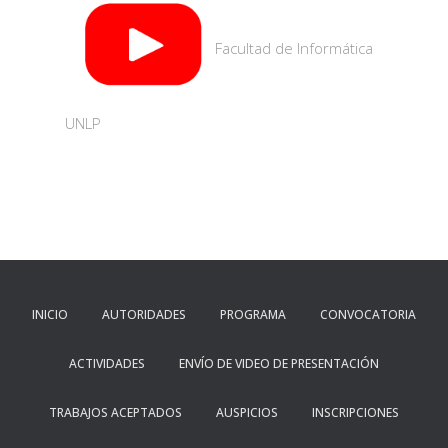
G
A
C
Facultad de Informática
I
Ó
N
UNLP
INICIO
AUTORIDADES
PROGRAMA
CONVOCATORIA
ACTIVIDADES
ENVÍO DE VIDEO DE PRESENTACIÓN
TRABAJOS ACEPTADOS
AUSPICIOS
INSCRIPCIONES