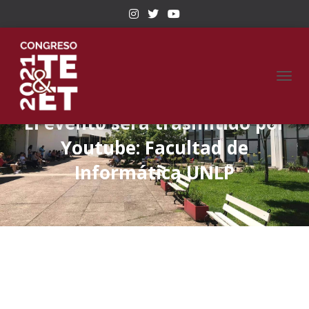
C
A
M
El evento será trasmitido por
B
I
Youtube: Facultad de
A
R
Informática UNLP
M
O
D
O
D
E
N
A
V
E